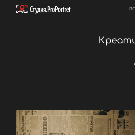
ПО
Креати