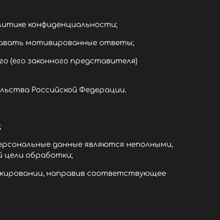
литике конфиденциальности;
давать мотивированные ответы;
о (его законного представителя)
ьства Российской Федерации.
;
персональные данные являются неполными,
й цели обработки;
окировании, направив соответствующее