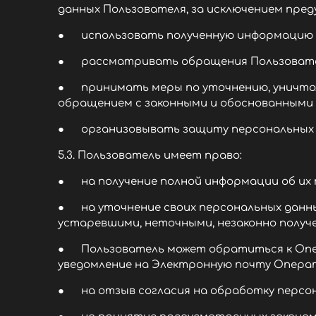
данных Пользователя, за исключением пре
● использовать полученную информацию и
● рассматривать обращения Пользовател
● принимать меры по уточнению, уничтоже
обращением с законными и обоснованными
● организовывать защиту персональных д
5.3. Пользователь имеет право:
● на получение полной информации об их
● на уточнение своих персональных данных
устаревшими, неточными, незаконно получ
● Пользователь может обратиться к Опер
уведомление на Электронную почту Опера
● на отзыв согласия на обработку персон