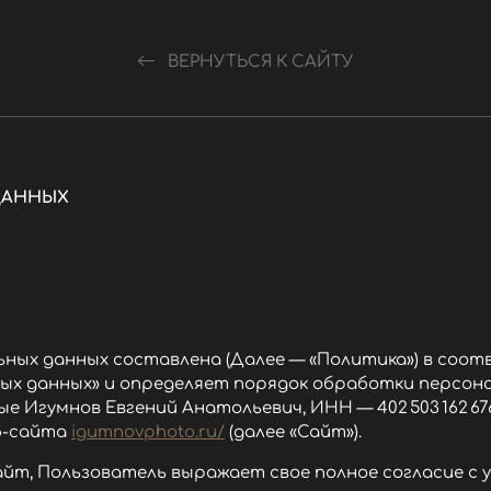
ВЕРНУТЬСЯ К САЙТУ
ДАННЫХ
ных данных составлена (Далее — «Политика») в соо
льных данных» и определяет порядок обработки персо
 Игумнов Евгений Анатольевич, ИНН — 402 503 162 67
еб-сайта
igumnovphoto.ru/
(далее «Сайт»).
айт, Пользователь выражает свое полное согласие с