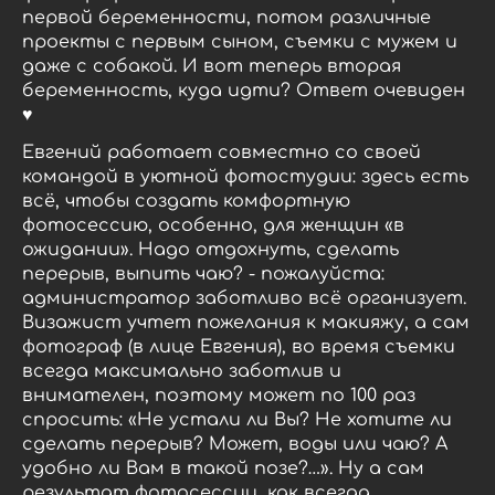
первой беременности, потом различные
проекты с первым сыном, съемки с мужем и
даже с собакой. И вот теперь вторая
беременность, куда идти? Ответ очевиден
♥️
Евгений работает совместно со своей
командой в уютной фотостудии: здесь есть
всё, чтобы создать комфортную
фотосессию, особенно, для женщин «в
ожидании». Надо отдохнуть, сделать
перерыв, выпить чаю? - пожалуйста:
администратор заботливо всё организует.
Визажист учтет пожелания к макияжу, а сам
фотограф (в лице Евгения), во время съемки
всегда максимально заботлив и
внимателен, поэтому может по 100 раз
спросить: «Не устали ли Вы? Не хотите ли
сделать перерыв? Может, воды или чаю? А
удобно ли Вам в такой позе?…». Ну а сам
результат фотосессии, как всегда,