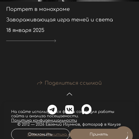
Портрет в монохроме
Завораживающая игра теней и света
18 января 2025
Поделиться ссылкой
На сайте используются файлы cookie для работы
сайта и анализа посещаемости.
Политика конфиденциальности
© 2012 — 2026 Евгений Игумнов, фотограф в Калуге
Оферта
,
Политика конфиденциальности
Отклонить
Принять