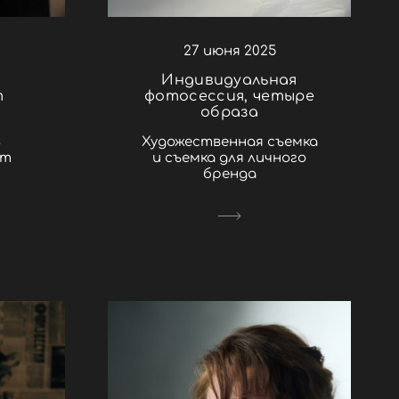
27 июня 2025
й
Индивидуальная
т
фотосессия, четыре
образа
ь
Художественная съемка
ет
и съемка для личного
бренда