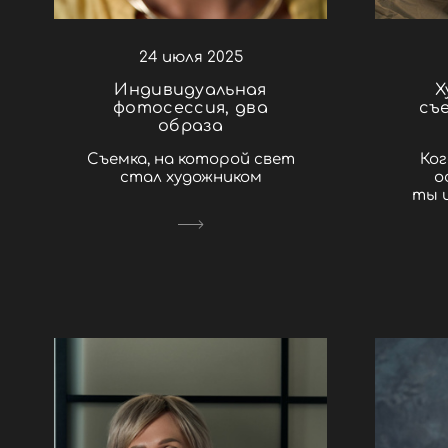
24 июля 2025
Индивидуальная
Х
фотосессия, два
съ
образа
Съемка, на которой свет
Ког
стал художником
о
ты 