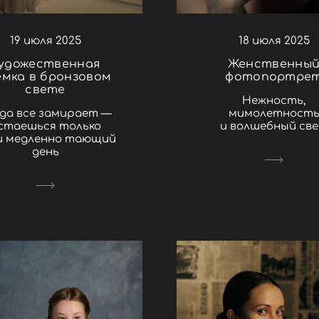
18 июля 2025
19 июля 2025
Женственны
удожественная
фотопортре
емка в бронзовом
свете
Нежность,
мимолетност
да все замирает —
и волшебный св
стаешься только
и медленно тающий
день