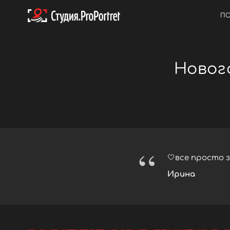
ПО
Новог
“
🤍все просто 
Ирина