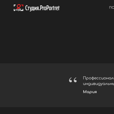
ПО
“
Профессионали
индивидуальный
Мария