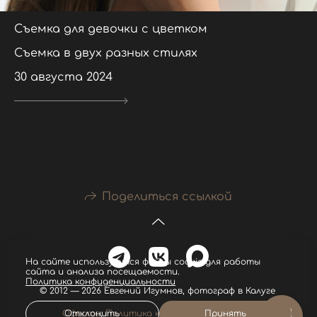
Съемка для девочки с цветком
Съемка в двух разных стилях
30 августа 2024
Поделиться ссылкой
На сайте используются файлы cookie для работы
сайта и анализа посещаемости.
Политика конфиденциальности
© 2012 — 2026 Евгений Игумнов, фотограф в Калуге
Отклонить
Принять
Оферта
,
Политика конфиденциальности