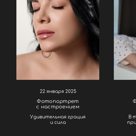
22 января 2025
Фотопортрет
Ф
с настроением
Удивительная грация
В 
и сила
пр