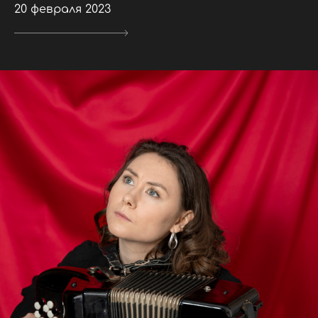
20 февраля 2023