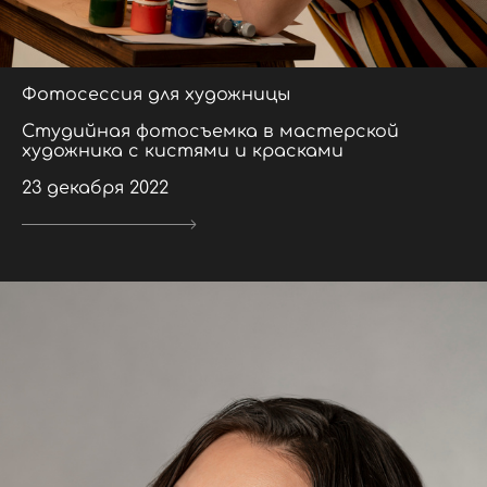
Фотосессия для художницы
Студийная фотосъемка в мастерской
художника с кистями и красками
23 декабря 2022