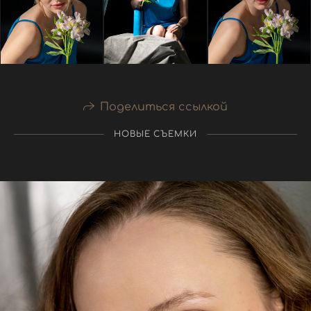
Поделиться ссылкой
НОВЫЕ СЪЕМКИ