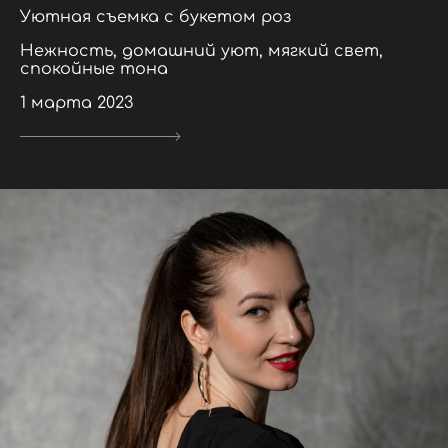
Уютная съемка с букетом роз
Нежность, домашний уют, мягкий свет,
спокойные тона
1 марта 2023