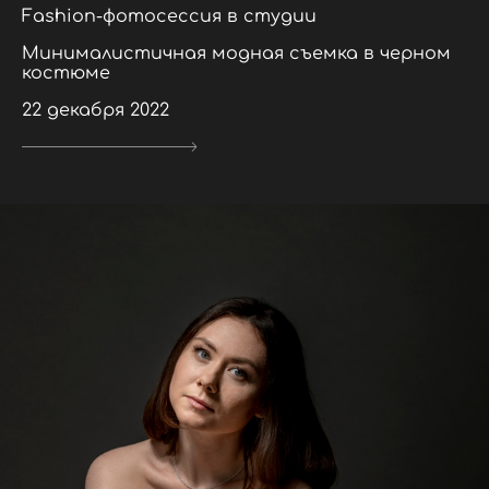
Fashion-фотосессия в студии
Минималистичная модная съемка в черном
костюме
22 декабря 2022