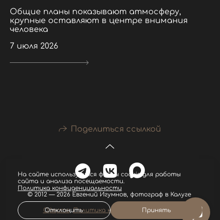
Общие планы показывают атмосферу,
крупные оставляют в центре внимания
человека
7 июля 2026
Поделиться ссылкой
На сайте используются файлы cookie для работы
сайта и анализа посещаемости.
Политика конфиденциальности
© 2012 — 2026 Евгений Игумнов, фотограф в Калуге
Отклонить
Принять
Оферта
,
Политика конфиденциальности