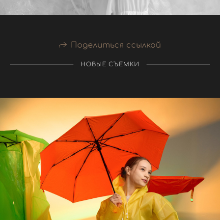
Поделиться ссылкой
НОВЫЕ СЪЕМКИ