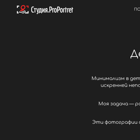
ПО
Д
Минимализм в детс
искренней неп
Моя задача — р
Эти фотографии с